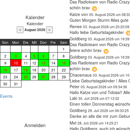
Das Radioteam von Radio Crazy F
DaysPedia.com
schön brav
Katze von
05. August 2026 um 08:3
Kalender
Guten Morgen Sturmi Alles gute
Kalender
Renee
03. August 2026 um 20:20:09
August 2026
Hallo liebe Geburtstagskinder
Goldberg
03. August 2026 um 19:39
Son
Mon
Die
Mit
Don
Fre
Sam
Das Radioteam von Radio Crazy F
1
feiere schön brav
2
3
4
5
6
7
8
Goldberg
03. August 2026 um 19:39
Das Radioteam von Radio Crazy F
9
10
11
12
13
14
15
schön brav
16
17
18
19
20
21
22
Chaosmaus
03. August 2026 um 10
23
24
25
26
27
28
29
Liebe Geburtstagskinder ! Alles
30
31
Peter
03. August 2026 um 09:34:36
Hallo Katze von und Tobias!! Al
Events
Laki
30. Juli 2026 um 07:13:32
Einen tollen Donnerstag wünsche
Goldberg
29. Juli 2026 um 06:33:25
Danke an alle die mir zum Geburt
Mel
28. Juli 2026 um 14:25:21
Anmelden
Hallo Goldberg, auch ich wünsch 