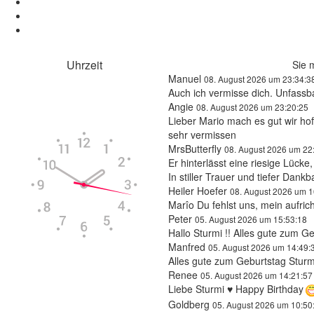
Uhrzeit
Sie 
Manuel
08. August 2026 um 23:34:3
Auch ich vermisse dich. Unfassbar
Aktuelle Uhrzeit in
Angie
08. August 2026 um 23:20:25
Columbus
Lieber Mario mach es gut wir hof
sehr vermissen
MrsButterfly
08. August 2026 um 22
Er hinterlässt eine riesige Lück
In stiller Trauer und tiefer Dank
Heiler Hoefer
08. August 2026 um 1
Marîo Du fehlst uns, mein aufric
Peter
05. August 2026 um 15:53:18
Hallo Sturmi !! Alles gute zum G
Manfred
05. August 2026 um 14:49:
Mo, 10. August
Alles gute zum Geburtstag Sturm
Renee
05. August 2026 um 14:21:57
06:38
13:57
20:35
Liebe Sturmi ♥ Happy Birthday
Goldberg
05. August 2026 um 10:50
Powered by