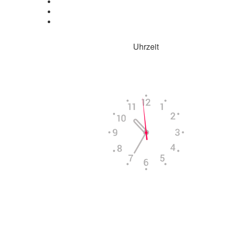
Uhrzeit
Aktuelle Uhrzeit in
Columbus
Fr, 7. August
06:36
14:03
20:39
Powered by