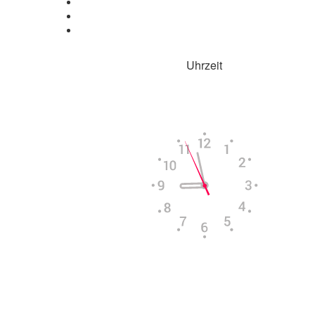
Uhrzeit
Aktuelle Uhrzeit in
Columbus
Mi, 5. August
06:34
14:08
20:41
Powered by