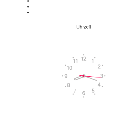
Uhrzeit
Aktuelle Uhrzeit in
Columbus
Mi, 5. August
06:34
14:08
20:41
Powered by