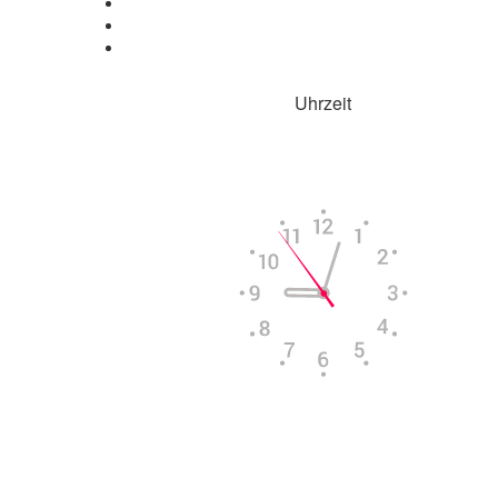
Uhrzeit
Aktuelle Uhrzeit in
Columbus
Do, 6. August
06:35
14:06
20:40
Powered by